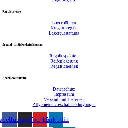
Regalsysteme
Lagerbühnen
Kragarmregale
Lagerausstattung
Spezial- & Sicherheitslösunge
Regalinspektion
Reifenlagerung
Regalsicherheit
Rechtsdokumente
Datenschutz
Impressum
Versand und Lieferzeit
Allgemeine Geschäftsbedingungen
acebook
Instagram
Youtube
Linkedin