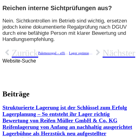
Reichen interne Sichtprüfungen aus?
Nein. Sichtkontrollen im Betrieb sind wichtig, ersetzen
jedoch keine dokumentierte Regalprüfung nach DGUV
durch eine befähigte Person mit klarer Bewertung und
Handlungsempfehlung.
Zurück
Nächster
Palettenregal – effiziente Lagerlösung für Industrie, Handel und Handwerk
Lager optimieren: Mehr Platz, mehr Ordnung, mehr Wirtschaftlichkeit
Website-Suche
Beiträge
Strukturierte Lagerung ist der Schlüssel zum Erfolg
Lagerplanung – So entsteht ihr Lager richtig
Bewertung von Reifen Müller GmbH & Co. KG
Reifenlagerung von Anfang an nachhaltig ausgerichtet
Lagerbühne als Herzstück neu aufgestellter