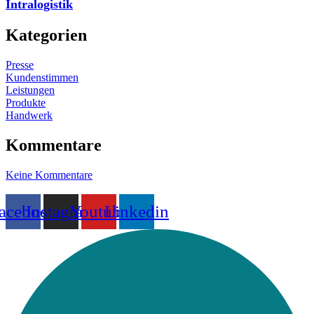
Intralogistik
Kategorien
Presse
Kundenstimmen
Leistungen
Produkte
Handwerk
Kommentare
Keine Kommentare
acebook
Instagram
Youtube
Linkedin