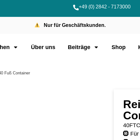
+49 (0) 2842 - 7173000
Nur für Geschäftskunden.
hen
Über uns
Beiträge
Shop
 40 Fuß Container
Rei
Co
40FT
🛞 Für