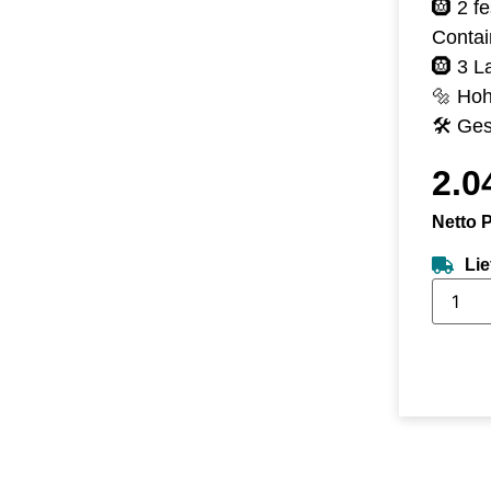
🛞 2 f
Conta
🛞 3 L
🔩 Hoh
🛠️ Ge
2.0
Netto P
Lie