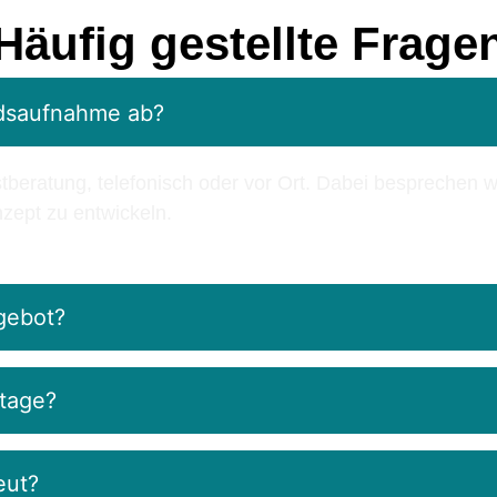
Häufig gestellte Frage
ndsaufnahme ab?
stberatung, telefonisch oder vor Ort. Dabei besprechen w
zept zu entwickeln.
gebot?
tage?
eut?