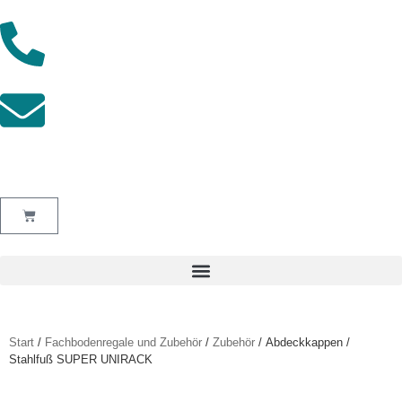
+49 (0) 2842 - 7173000
info@lagertechnik-west.de
Start
/
Fachbodenregale und Zubehör
/
Zubehör
/ Abdeckkappen /
Stahlfuß SUPER UNIRACK