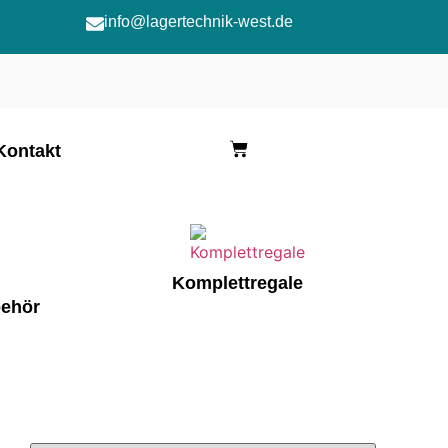
info@lagertechnik-west.de
Kontakt
Komplettregale
behör