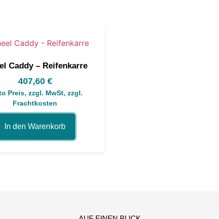
l Caddy – Reifenkarre
407,60
€
to Preis, zzgl. MwSt, zzgl.
Frachtkosten
In den Warenkorb
AUF EINEN BLICK