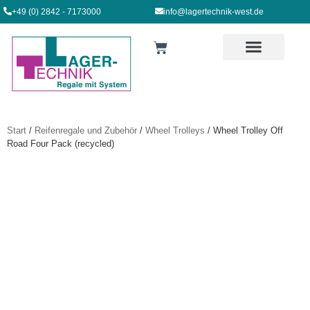
+49 (0) 2842 - 7173000
info@lagertechnik-west.de
Start
/
Reifenregale und Zubehör
/
Wheel Trolleys
/ Wheel Trolley Off
Road Four Pack (recycled)