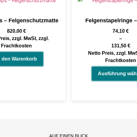
s – Felgenschutzmatte
Felgenstapelringe 
820,00
€
74,10
€
reis, zzgl. MwSt, zzgl.
–
Frachtkosten
131,50
€
Netto Preis, zzgl. MwS
n den Warenkorb
Frachtkosten
Ausführung wäh
AUF EINEN BLICK