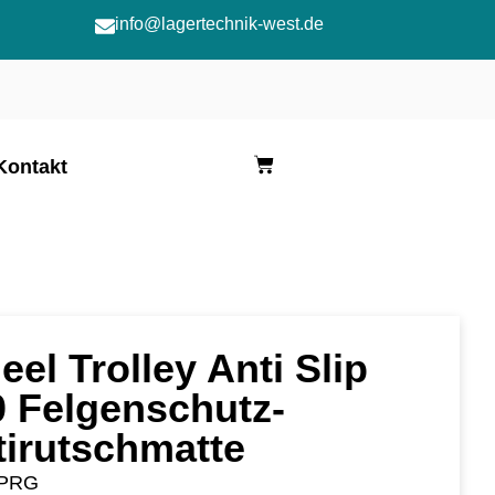
info@lagertechnik-west.de
Kontakt
el Trolley Anti Slip
0 Felgenschutz-
tirutschmatte
0PRG