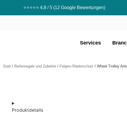
⭐️⭐️⭐️⭐️⭐️ 4,8 / 5 (12 Google Bewertungen)
Services
Branc
Start
/
Reifenregale und Zubehör
/
Felgen-/Räderschutz
/ Wheel Trolley Ant
Produktdetails