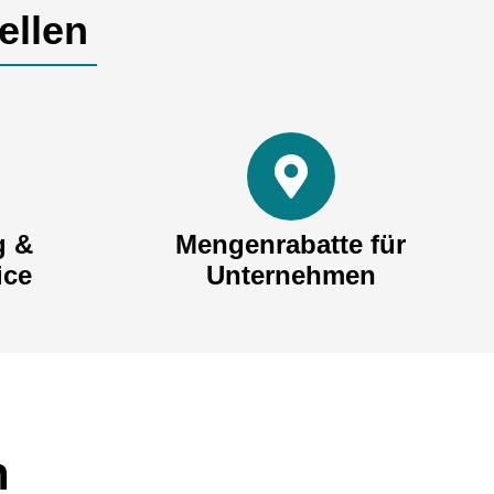
ellen
g &
Mengenrabatte für
ice
Unternehmen
n