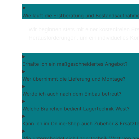
Wie läuft die Erstberatung und Bestandsaufnahm
Wir beginnen stets mit einer kostenfreien Er
Herausforderungen, um ein individuelles Kon
Erhalte ich ein maßgeschneidertes Angebot?
Wer übernimmt die Lieferung und Montage?
Werde ich auch nach dem Einbau betreut?
Welche Branchen bedient Lagertechnik West?
Kann ich im Online-Shop auch Zubehör & Ersatztei
Wie unterscheidet sich Lagertechnik West von an