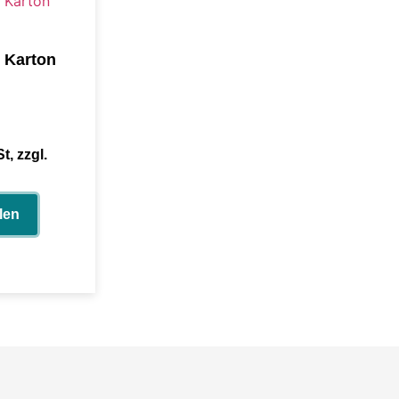
– Karton
t, zzgl.
len